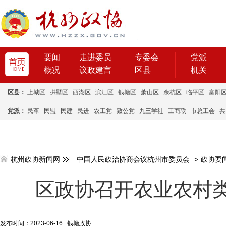
要闻
走进委员
专委会
党派
概况
议政建言
区县
机关
区县：
上城区
拱墅区
西湖区
滨江区
钱塘区
萧山区
余杭区
临平区
富阳
党派：
民革
民盟
民建
民进
农工党
致公党
九三学社
工商联
市总工会
共
杭州政协新闻网
中国人民政治协商会议杭州市委员会
>
政协要
区政协召开农业农村
发布时间：2023-06-16 钱塘政协