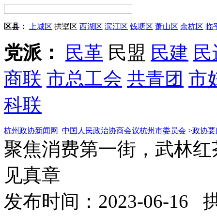
区县：
上城区
拱墅区
西湖区
滨江区
钱塘区
萧山区
余杭区
临
党派：
民革
民盟
民建
民
商联
市总工会
共青团
市
科联
杭州政协新闻网
中国人民政治协商会议杭州市委员会
>
政协要
聚焦消费第一街，武林红
见真章
发布时间：2023-06-16