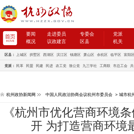
要闻
走进委员
专委会
党派
概况
议政建言
区县
机关
区县：
上城区
拱墅区
西湖区
滨江区
钱塘区
萧山区
余杭区
临平区
富阳
党派：
民革
民盟
民建
民进
农工党
致公党
九三学社
工商联
市总工会
共
杭州政协新闻网
中国人民政治协商会议杭州市委员会
>
城市杭
《杭州市优化营商环境条
开 为打造营商环境