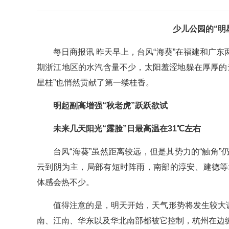
少儿公园的“明
每日商报讯 昨天早上，台风“海葵”在福建和广
期浙江地区的水汽含量不少，太阳羞涩地躲在厚厚的
星桂”也悄然贡献了第一缕桂香。
明起副高增强“秋老虎”跃跃欲试
未来几天阳光“露脸”日最高温在31℃左右
台风“海葵”虽然距离较远，但是其势力的“触角
云到阴为主，局部有短时阵雨，南部的淳安、建德等
体感会热不少。
值得注意的是，明天开始，天气形势将发生较大
南、江南、华东以及华北南部都被它控制，杭州在边缘