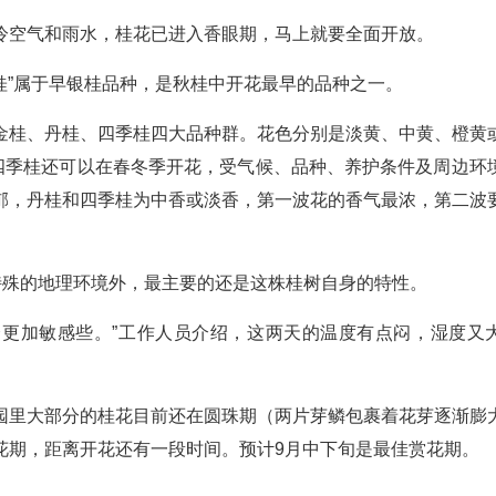
冷空气和雨水，桂花已进入香眼期，马上就要全面开放。
星桂”属于早银桂品种，是秋桂中开花最早的品种之一。
金桂、丹桂、四季桂四大品种群。花色分别是淡黄、中黄、橙黄
，四季桂还可以在春冬季开花，受气候、品种、养护条件及周边环
郁，丹桂和四季桂为中香或淡香，第一波花的香气最浓，第二波
特殊的地理环境外，最主要的还是这株桂树自身的特性。
化会更加敏感些。”工作人员介绍，这两天的温度有点闷，湿度又
园里大部分的桂花目前还在圆珠期（两片芽鳞包裹着花芽逐渐膨
花期，距离开花还有一段时间。预计9月中下旬是最佳赏花期。