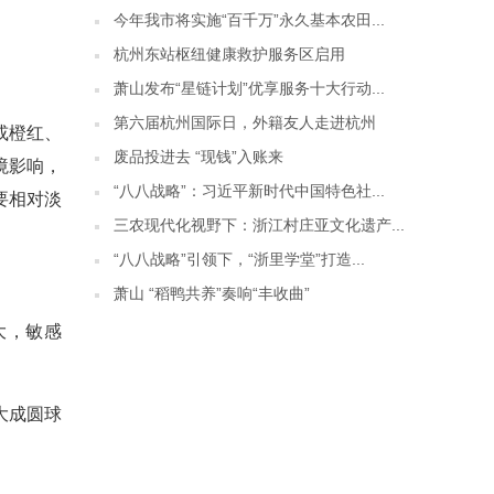
今年我市将实施“百千万”永久基本农田...
杭州东站枢纽健康救护服务区启用
萧山发布“星链计划”优享服务十大行动...
第六届杭州国际日，外籍友人走进杭州
或橙红、
废品投进去 “现钱”入账来
境影响，
“八八战略”：习近平新时代中国特色社...
要相对淡
三农现代化视野下：浙江村庄亚文化遗产...
“八八战略”引领下，“浙里学堂”打造...
萧山 “稻鸭共养”奏响“丰收曲”
大，敏感
大成圆球