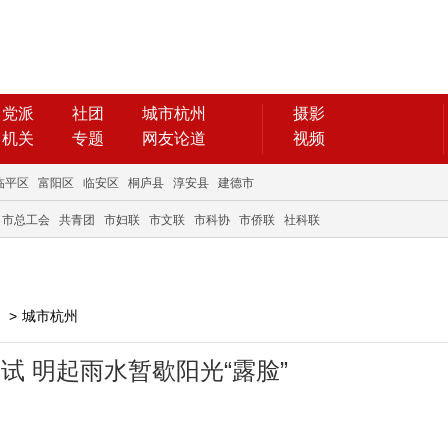
党派
社团
城市杭州
摄影
机关
专题
网友论道
视频
临平区
富阳区
临安区
桐庐县
淳安县
建德市
市总工会
共青团
市妇联
市文联
市科协
市侨联
社科联
>
城市杭州
欲试 明起雨水暂歇阳光“露脸”