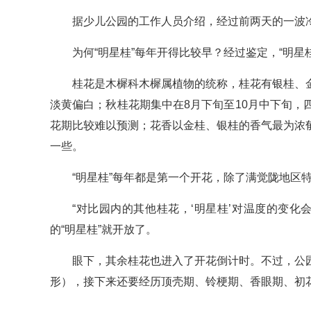
据少儿公园的工作人员介绍，经过前两天的一波
为何“明星桂”每年开得比较早？经过鉴定，“明
桂花是木樨科木樨属植物的统称，桂花有银桂、
淡黄偏白；秋桂花期集中在8月下旬至10月中下旬
花期比较难以预测；花香以金桂、银桂的香气最为浓
一些。
“明星桂”每年都是第一个开花，除了满觉陇地区
“对比园内的其他桂花，‘明星桂’对温度的变
的“明星桂”就开放了。
眼下，其余桂花也进入了开花倒计时。不过，公
形），接下来还要经历顶壳期、铃梗期、香眼期、初