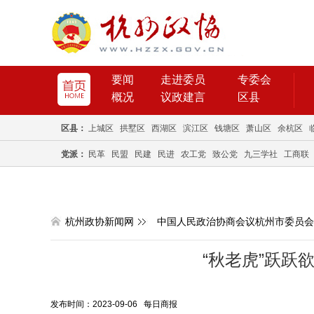
要闻
走进委员
专委会
概况
议政建言
区县
区县：
上城区
拱墅区
西湖区
滨江区
钱塘区
萧山区
余杭区
党派：
民革
民盟
民建
民进
农工党
致公党
九三学社
工商联
杭州政协新闻网
中国人民政治协商会议杭州市委员会
“秋老虎”跃跃
发布时间：2023-09-06 每日商报