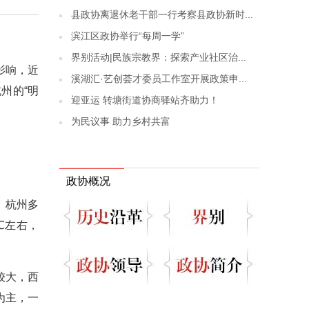
县政协离退休老干部一行考察县政协新时...
滨江区政协举行“每周一学”
界别活动|民族宗教界：探索产业社区治...
影响，近
溪湖汇·艺创荟才委员工作室开展政策申...
州的“明
迎亚运 转塘街道协商驿站齐助力！
为民议事 助力乡村共富
政协概况
，杭州多
℃左右，
较大，西
为主，一