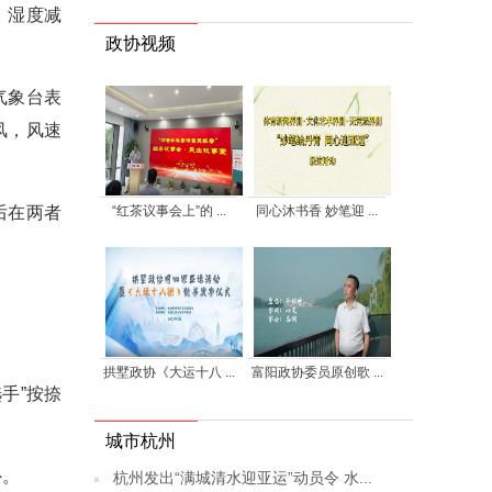
、湿度减
政协视频
气象台表
风，风速
“红茶议事会上”的 ...
同心沐书香 妙笔迎 ...
后在两者
拱墅政协《大运十八 ...
富阳政协委员原创歌 ...
手”按捺
城市杭州
外。
杭州发出“满城清水迎亚运”动员令 水...