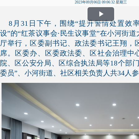
2023年09月06日 09:06:32 星期三
Play
8月31日下午，围绕“提升警情处置效
设”的“红茶议事会·民生议事堂”在小河街
Video
厅举行，区委副书记、政法委书记王翔，
席。区委办、区委政法委、区社会治理中
院、区公安分局、区综合执法局等18个部
委员”、小河街道、社区相关负责人共34人