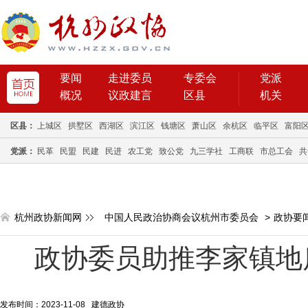
要闻
走进委员
专委会
党派
概况
议政建言
区县
机关
区县：
上城区
拱墅区
西湖区
滨江区
钱塘区
萧山区
余杭区
临平区
富阳
党派：
民革
民盟
民建
民进
农工党
致公党
九三学社
工商联
市总工会
共
杭州政协新闻网
中国人民政治协商会议杭州市委员会
>
政协要
政协委员助推李家镇地
发布时间：2023-11-08 建德政协