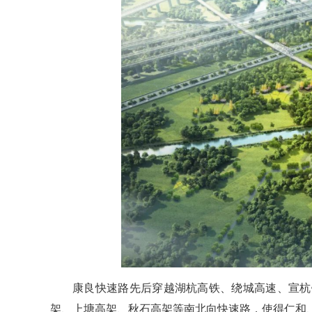
康良快速路先后穿越湖杭高铁、绕城高速、宣杭
架、上塘高架、秋石高架等南北向快速路，使得仁和