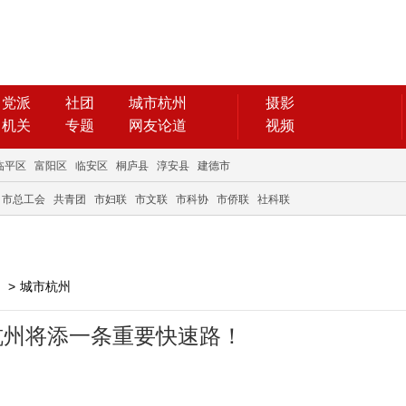
党派
社团
城市杭州
摄影
机关
专题
网友论道
视频
临平区
富阳区
临安区
桐庐县
淳安县
建德市
市总工会
共青团
市妇联
市文联
市科协
市侨联
社科联
>
城市杭州
杭州将添一条重要快速路！