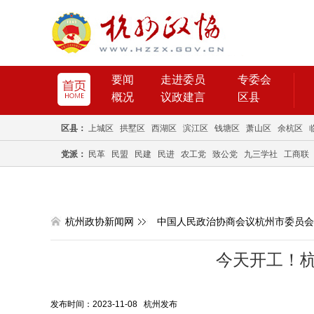
要闻
走进委员
专委会
概况
议政建言
区县
区县：
上城区
拱墅区
西湖区
滨江区
钱塘区
萧山区
余杭区
党派：
民革
民盟
民建
民进
农工党
致公党
九三学社
工商联
杭州政协新闻网
中国人民政治协商会议杭州市委员会
今天开工！
发布时间：2023-11-08 杭州发布