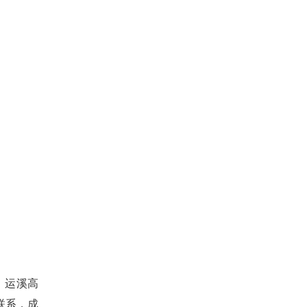
、运溪高
联系，成