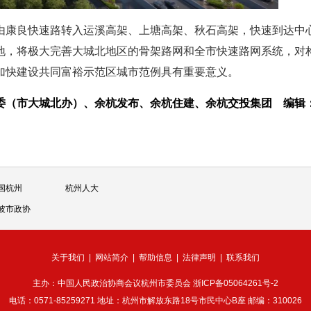
由康良快速路转入运溪高架、上塘高架、秋石高架，快速到达中
地，将极大完善大城北地区的骨架路网和全市快速路网系统，对
加快建设共同富裕示范区城市范例具有重要意义。
建委（市大城北办）、余杭发布、余杭住建、余杭交投集团
编辑
国杭州
杭州人大
波市政协
关于我们
|
网站简介
|
帮助信息
|
法律声明
|
联系我们
主办：中国人民政治协商会议杭州市委员会
浙ICP备05064261号-2
电话：0571-85259271 地址：杭州市解放东路18号市民中心B座 邮编：310026