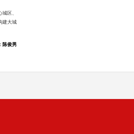
心城区、
构建大城
：陈俊男