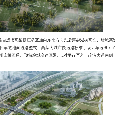
路自运溪高架栅庄桥互通向东南方向先后穿越湖杭高铁、绕城高
向6车道地面道路型式，高架为城市快速路标准，设计车速80km/
一座栅庄桥互通、预留绕城高速互通、3对平行匝道（疏港大道南侧