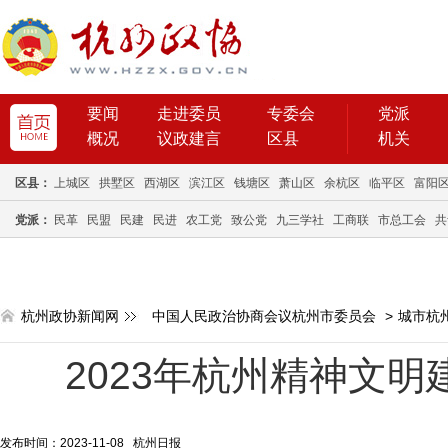
要闻
走进委员
专委会
党派
概况
议政建言
区县
机关
区县：
上城区
拱墅区
西湖区
滨江区
钱塘区
萧山区
余杭区
临平区
富阳
党派：
民革
民盟
民建
民进
农工党
致公党
九三学社
工商联
市总工会
共
杭州政协新闻网
中国人民政治协商会议杭州市委员会
>
城市杭
2023年杭州精神文
发布时间：2023-11-08 杭州日报