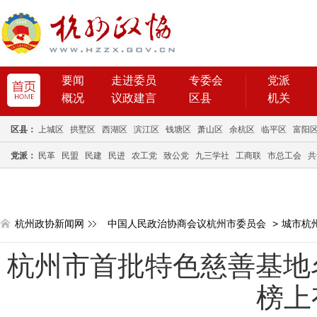
要闻
走进委员
专委会
党派
概况
议政建言
区县
机关
区县：
上城区
拱墅区
西湖区
滨江区
钱塘区
萧山区
余杭区
临平区
富阳
党派：
民革
民盟
民建
民进
农工党
致公党
九三学社
工商联
市总工会
共
杭州政协新闻网
中国人民政治协商会议杭州市委员会
>
城市杭
杭州市首批特色慈善基地名
榜上