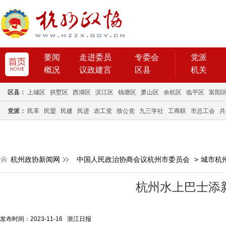
要闻
走进委员
专委会
党派
概况
议政建言
区县
机关
区县：
上城区
拱墅区
西湖区
滨江区
钱塘区
萧山区
余杭区
临平区
富阳
党派：
民革
民盟
民建
民进
农工党
致公党
九三学社
工商联
市总工会
共
杭州政协新闻网
中国人民政治协商会议杭州市委员会
>
城市杭
杭州水上巴士添
发布时间：2023-11-16 浙江日报