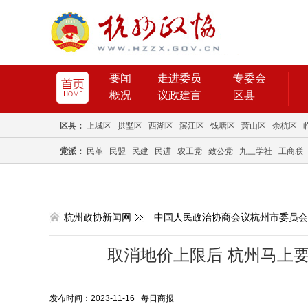
要闻
走进委员
专委会
概况
议政建言
区县
区县：
上城区
拱墅区
西湖区
滨江区
钱塘区
萧山区
余杭区
党派：
民革
民盟
民建
民进
农工党
致公党
九三学社
工商联
杭州政协新闻网
中国人民政治协商会议杭州市委员会
取消地价上限后 杭州马上要
发布时间：2023-11-16 每日商报