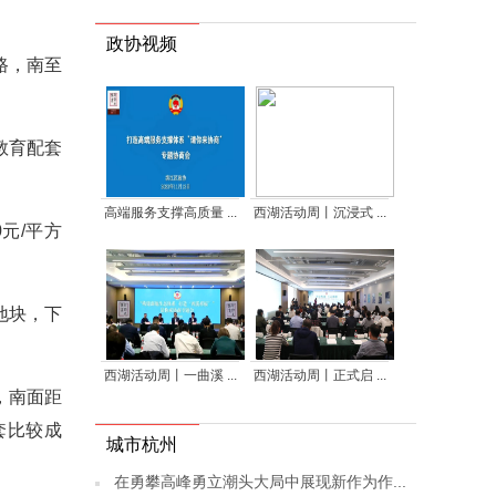
政协视频
路，南至
教育配套
高端服务支撑高质量 ...
西湖活动周丨沉浸式 ...
0元/平方
地块，下
西湖活动周丨一曲溪 ...
西湖活动周丨正式启 ...
，南面距
套比较成
城市杭州
在勇攀高峰勇立潮头大局中展现新作为作...