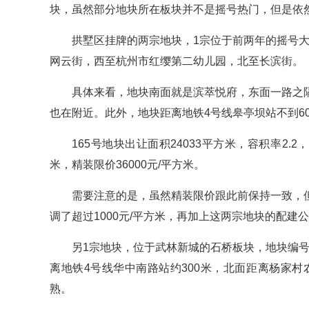
块，虽然部分地块所在板块并不是摇号热门，但是依
拱墅区挂牌的两宗地块，1宗位于前两年的摇号大热
网云街，西至杭州市红缨第二幼儿园，北至长滨街。
具体来看，地块南面就是滨萃悦府，东面一路之
也在附近。此外，地块距离地铁4号线皋亭坝站不到6
165号地块出让面积24033平方米，容积率2.2
米，精装限价36000元/平方米。
需要注意的是，虽然精装限价跟此前保持一致，但
调了超过1000元/平方米，再加上这两宗地块的配建公
另1宗地块，位于武林新城的石桥板块，地块编号为
离地铁4号线华中南路站约300米，北面距离杨家村
熟。