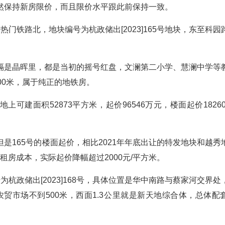
然保持新房限价，而且限价水平跟此前保持一致。
门铁路北，地块编号为杭政储出[2023]165号地块，东至科园
隔是晶晖里，都是当初的摇号红盘，文澜第二小学、慧澜中学等
00米，属于纯正的地铁房。
，地上可建面积52873平方米，起价96546万元，楼面起价1826
是165号的楼面起价，相比2021年年底出让的特发地块和越秀
租房成本，实际起价降幅超过2000元/平方米。
杭政储出[2023]168号，具体位置是华中南路与蔡家河交界处
农贸市场不到500米，西面1.3公里就是新天地综合体，总体配