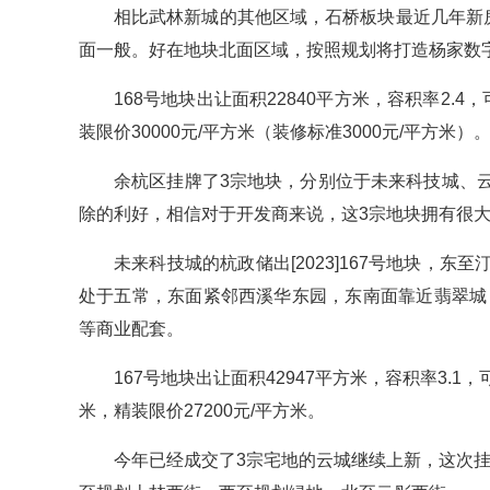
相比武林新城的其他区域，石桥板块最近几年新
面一般。好在地块北面区域，按照规划将打造杨家数字
168号地块出让面积22840平方米，容积率2.4，
装限价30000元/平方米（装修标准3000元/平方米）
余杭区挂牌了3宗地块，分别位于未来科技城、
除的利好，相信对于开发商来说，这3宗地块拥有很
未来科技城的杭政储出[2023]167号地块，
处于五常，东面紧邻西溪华东园，东南面靠近翡翠城
等商业配套。
167号地块出让面积42947平方米，容积率3.1，可
米，精装限价27200元/平方米。
今年已经成交了3宗宅地的云城继续上新，这次挂牌