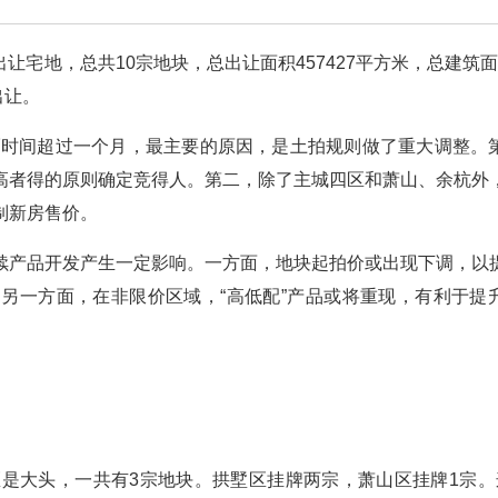
让宅地，总共10宗地块，总出让面积457427平方米，总建筑面积
出让。
间隔时间超过一个月，最主要的原因，是土拍规则做了重大调整。
高者得的原则确定竞得人。第二，除了主城四区和萧山、余杭外
制新房售价。
续产品开发产生一定影响。一方面，地块起拍价或出现下调，以
另一方面，在非限价区域，“高低配”产品或将重现，有利于提
区是大头，一共有3宗地块。拱墅区挂牌两宗，萧山区挂牌1宗。