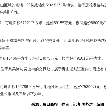
区域的宅地，即杭政储出[2023]172号地块，位于莲花港路与
特莱斯广场。
4，可建面积67221平方米，起价59155万元，楼面起价8800元
，具体位于横凉亭路与西环北路的交界处，距离地铁6号线桂花西路站
等配套。
积15466平方米，起价14075万元，楼面起价9101元/平方米。
地块，位于具美路与吴山街的交界处，属于青山湖别墅区内，附近有
。
，可建面积152786平方米，用地性质为商住，起价75890万元
双叠式排屋及三层以下排屋。
来源：每日商报
作者：记者 周坚洪
编辑