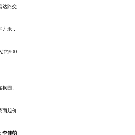
昌达路交
/平方米，
约900
临枫园、
，楼面起价
：李佳萌