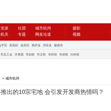
党派
社团
城市杭州
摄影
机关
专题
网友论道
视频
临平区
富阳区
临安区
桐庐县
淳安县
建德市
市总工会
共青团
市妇联
市文联
市科协
市侨联
社科联
>
城市杭州
推出的10宗宅地 会引发开发商热情吗？