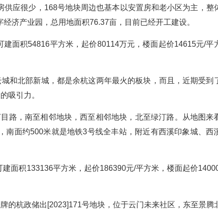
房供应很少，168号地块周边也基本以安置房和老小区为主，整
经济产业园，总用地面积76.37亩，目前已经开工建设。
可建面积54816平方米，起价80114万元，楼面起价14615元/
。
云城和北部新城，都是余杭这两年最火的板块，而且，近期受到
大的吸引力。
东至汀目路，南至相邻地块，西至相邻地块，北至绿汀路。从地图来
，南面约500米就是地铁3号线全丰站，附近有西溪印象城、西
建面积133136平方米，起价186390元/平方米，楼面起价1400
的杭政储出[2023]171号地块，位于云门未来社区，东至景腾