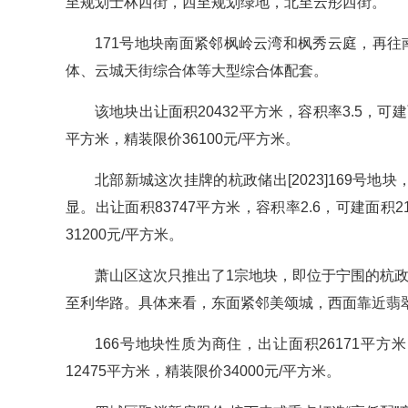
至规划士林西街，西至规划绿地，北至云彤西街。
171号地块南面紧邻枫岭云湾和枫秀云庭，再
体、云城天街综合体等大型综合体配套。
该地块出让面积20432平方米，容积率3.5，可建
平方米，精装限价36100元/平方米。
北部新城这次挂牌的杭政储出[2023]169号
显。出让面积83747平方米，容积率2.6，可建面积21
31200元/平方米。
萧山区这次只推出了1宗地块，即位于宁围的杭政储
至利华路。具体来看，东面紧邻美颂城，西面靠近翡
166号地块性质为商住，出让面积26171平方米，
12475平方米，精装限价34000元/平方米。