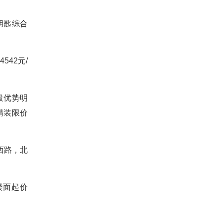
钥匙综合
542元/
段优势明
，精装限价
西路，北
，楼面起价