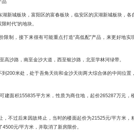
产品
东湖新城板块，富阳区的富春板块，临安区的滨湖新城板块，各
双限时代”的地块。
价限制，接下来很有可能重点打造“高低配”产品，来更好地实
块，东至高沙路，南至金沙大道，西至银沙路，北至学林河绿带。
不到200米处，处于吾角天街和金沙天街两大综合体的中间位置
，可建面积155835平方米，性质为商住地，起价265287万元
，不过后来因故终止，当时的楼面起价为21525元/平方米，
了4500元/平方米，并取消了新房限价。