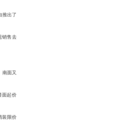
自推出了
现销售去
，南面又
，楼面起价
精装限价