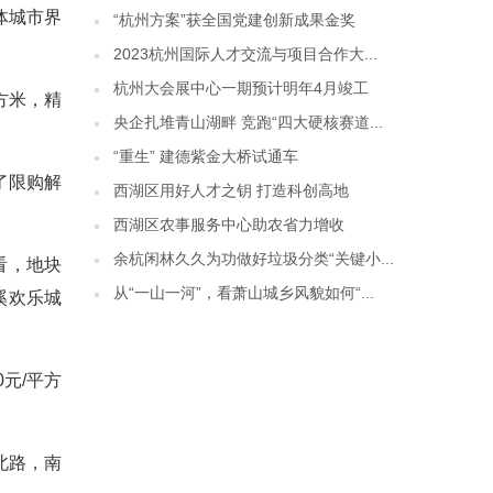
体城市界
“杭州方案”获全国党建创新成果金奖
2023杭州国际人才交流与项目合作大...
杭州大会展中心一期预计明年4月竣工
平方米，精
央企扎堆青山湖畔 竞跑“四大硬核赛道...
“重生” 建德紫金大桥试通车
了限购解
西湖区用好人才之钥 打造科创高地
西湖区农事服务中心助农省力增收
余杭闲林久久为功做好垃圾分类“关键小...
看，地块
从“一山一河”，看萧山城乡风貌如何“...
溪欢乐城
0元/平方
北路，南