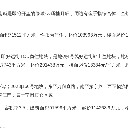
往南就是即将开盘的绿城·云诵桂月轩，周边有金手指综合体、金
面积71512平方米，性质为商住，起价103993万元，楼面起价14
地块，即好运街TOD商住地块，是地铁4号线好运街站上盖地块，地
7743平方米，起价291438万元，楼面起价13384元/平方米
出[2023]166号地块，东至万向直路，南至振宁路，西至物流
翠江南，属于宁围核心区域。
容积率3.5，建筑面积91598平方米，起价114268.9万元