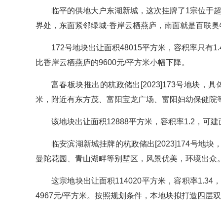
临平的供地大户东湖新城，这次挂牌了1宗位于超山
界处，东面紧邻绿城·香岸云栖燕庐，南面就是百联奥
172号地块出让面积48015平方米，容积率只有1.
比香岸云栖燕庐的9600元/平方米小幅下降。
富春板块推出的杭政储出[2023]173号地块
米，附近有东方茂、富阳宝龙广场、富阳妇幼保健院
该地块出让面积12888平方米，容积率1.2，可建面
临安滨湖新城挂牌的杭政储出[2023]174号
曼陀花园、青山湖畔等别墅区，风景优美，环境出众
这宗地块出让面积114020平方米，容积率1.34
4967元/平方米。按照规划条件，本地块拟打造四层