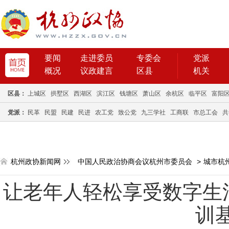
要闻
走进委员
专委会
党派
概况
议政建言
区县
机关
区县：
上城区
拱墅区
西湖区
滨江区
钱塘区
萧山区
余杭区
临平区
富阳
党派：
民革
民盟
民建
民进
农工党
致公党
九三学社
工商联
市总工会
共
杭州政协新闻网
中国人民政治协商会议杭州市委员会
>
城市杭
让老年人轻松享受数字生
训