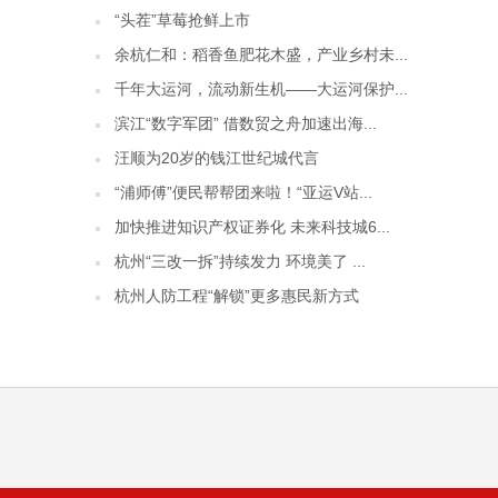
“头茬”草莓抢鲜上市
余杭仁和：稻香鱼肥花木盛，产业乡村未...
千年大运河，流动新生机——大运河保护...
滨江“数字军团” 借数贸之舟加速出海...
汪顺为20岁的钱江世纪城代言
“浦师傅”便民帮帮团来啦！“亚运V站...
加快推进知识产权证券化 未来科技城6...
杭州“三改一拆”持续发力 环境美了 ...
杭州人防工程“解锁”更多惠民新方式