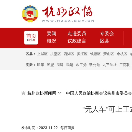
要闻
走进委员
专委会
概况
议政建言
区县
区县：
上城区
拱墅区
西湖区
滨江区
钱塘区
萧山区
余杭区
党派：
民革
民盟
民建
民进
农工党
致公党
九三学社
工商联
杭州政协新闻网
中国人民政治协商会议杭州市委员会
“无人车”可上
发布时间：2023-11-22 每日商报