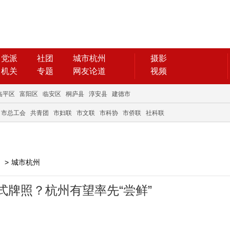
党派
社团
城市杭州
摄影
机关
专题
网友论道
视频
临平区
富阳区
临安区
桐庐县
淳安县
建德市
市总工会
共青团
市妇联
市文联
市科协
市侨联
社科联
>
城市杭州
正式牌照？杭州有望率先“尝鲜”