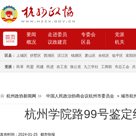
要闻
走进委员
专委会
党派
概况
议政建言
区县
机关
区县：
上城区
拱墅区
西湖区
滨江区
钱塘区
萧山区
余杭区
临平区
富阳
党派：
民革
民盟
民建
民进
农工党
致公党
九三学社
工商联
市总工会
共
杭州政协新闻网
中国人民政治协商会议杭州市委员会
>
城市杭
杭州学院路99号鉴定
发布时间：2024-01-25 都市快报