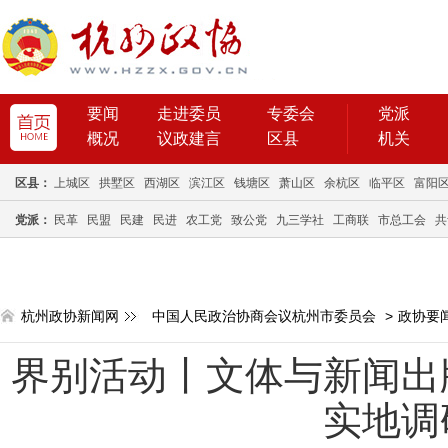
要闻
走进委员
专委会
党派
概况
议政建言
区县
机关
区县：
上城区
拱墅区
西湖区
滨江区
钱塘区
萧山区
余杭区
临平区
富阳
党派：
民革
民盟
民建
民进
农工党
致公党
九三学社
工商联
市总工会
共
杭州政协新闻网
中国人民政治协商会议杭州市委员会
>
政协要
界别活动丨文体与新闻出
实地调