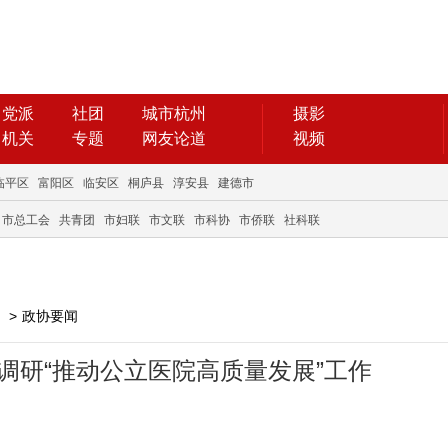
党派
社团
城市杭州
摄影
机关
专题
网友论道
视频
临平区
富阳区
临安区
桐庐县
淳安县
建德市
市总工会
共青团
市妇联
市文联
市科协
市侨联
社科联
>
政协要闻
调研“推动公立医院高质量发展”工作