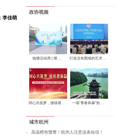
政协视频
：李佳萌
钱塘活动周 | 潮 ...
打造没有围墙的艺术 ...
同心共筑梦，接续谱 ...
一场“青春风暴”热 ...
城市杭州
高温橙色预警！杭州人注意这条短信！