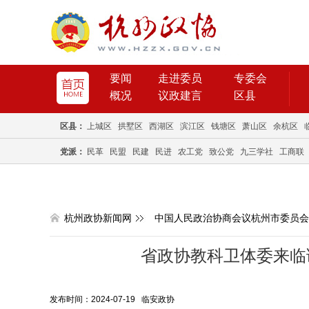
要闻
走进委员
专委会
概况
议政建言
区县
区县：
上城区
拱墅区
西湖区
滨江区
钱塘区
萧山区
余杭区
党派：
民革
民盟
民建
民进
农工党
致公党
九三学社
工商联
杭州政协新闻网
中国人民政治协商会议杭州市委员会
省政协教科卫体委来临
发布时间：2024-07-19 临安政协