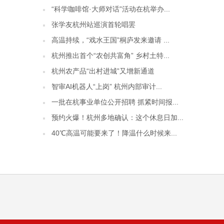
“科学咖啡馆·大师对话”活动在杭举办...
张学友杭州站巡演首轮唱罢
高温持续，“戏水王国”桐庐发来邀请 ...
杭州推出首个“农创共富角” 乡村土特...
杭州农产品“出村进城”又增新通道
智审AI机器人“上岗” 杭州内部审计...
一批在杭事业单位公开招聘 抓紧时间报...
预约火爆！杭州多地确认：这个休息日加...
40℃高温可能要来了！降温什么时候来...