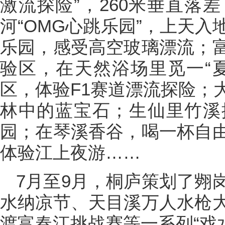
激流探险”，260米垂直落
河“OMG心跳乐园”，上天
乐园，感受高空玻璃漂流；
验区，在天然浴场里觅一“
区，体验F1赛道漂流探险；
林中的蓝宝石；生仙里竹溪
园；在琴溪香谷，喝一杯自
体验江上夜游……
7月至9月，桐庐策划了翙
水纳凉节、天目溪万人水枪
渡富春江挑战赛等一系列“戏