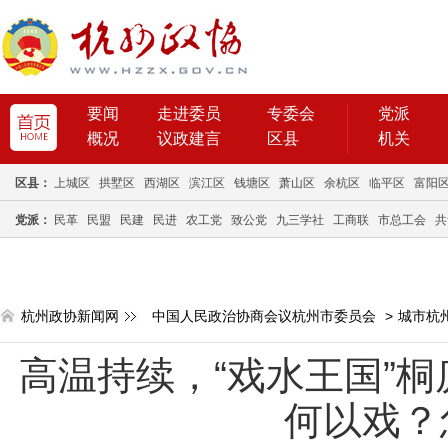
要闻
走进委员
专委会
党派
概况
议政建言
区县
机关
区县：
上城区
拱墅区
西湖区
滨江区
钱塘区
萧山区
余杭区
临平区
富阳
党派：
民革
民盟
民建
民进
农工党
致公党
九三学社
工商联
市总工会
共
杭州政协新闻网
中国人民政治协商会议杭州市委员会
>
城市杭
高温持续，“戏水王国”桐
何以戏？