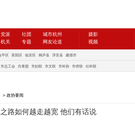
党派
社团
城市杭州
摄影
机关
专题
网友论道
视频
临平区
富阳区
临安区
桐庐县
淳安县
建德市
市总工会
共青团
市妇联
市文联
市科协
市侨联
社科联
>
政协要闻
之路如何越走越宽 他们有话说