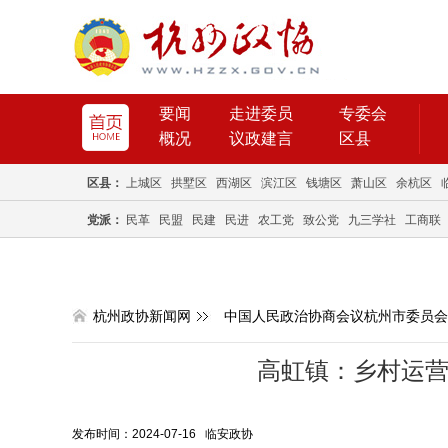
要闻
走进委员
专委会
概况
议政建言
区县
区县：
上城区
拱墅区
西湖区
滨江区
钱塘区
萧山区
余杭区
党派：
民革
民盟
民建
民进
农工党
致公党
九三学社
工商联
杭州政协新闻网
中国人民政治协商会议杭州市委员会
高虹镇：乡村运营
发布时间：2024-07-16 临安政协