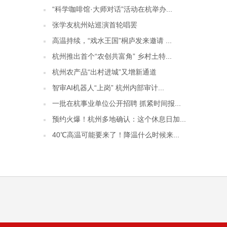
“科学咖啡馆·大师对话”活动在杭举办...
张学友杭州站巡演首轮唱罢
高温持续，“戏水王国”桐庐发来邀请 ...
杭州推出首个“农创共富角” 乡村土特...
杭州农产品“出村进城”又增新通道
智审AI机器人“上岗” 杭州内部审计...
一批在杭事业单位公开招聘 抓紧时间报...
预约火爆！杭州多地确认：这个休息日加...
40℃高温可能要来了！降温什么时候来...