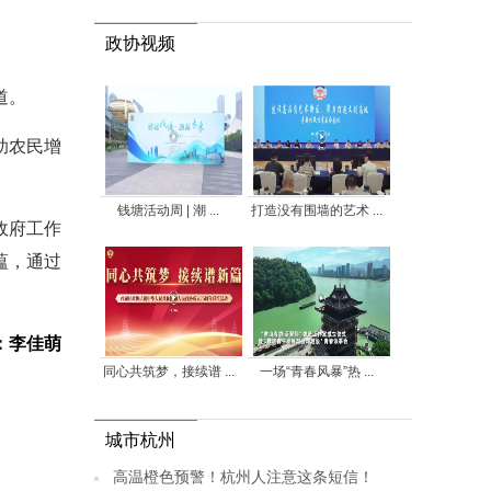
政协视频
道。
助农民增
钱塘活动周 | 潮 ...
打造没有围墙的艺术 ...
政府工作
蕴，通过
：李佳萌
同心共筑梦，接续谱 ...
一场“青春风暴”热 ...
城市杭州
高温橙色预警！杭州人注意这条短信！