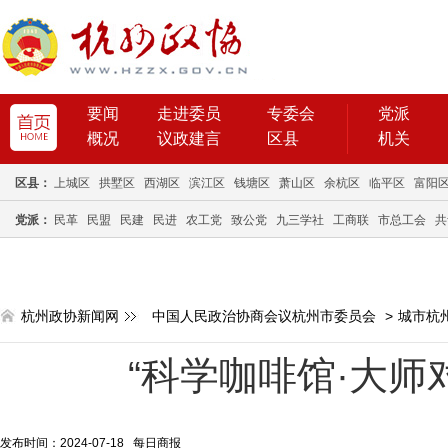
要闻
走进委员
专委会
党派
概况
议政建言
区县
机关
区县：
上城区
拱墅区
西湖区
滨江区
钱塘区
萧山区
余杭区
临平区
富阳
党派：
民革
民盟
民建
民进
农工党
致公党
九三学社
工商联
市总工会
共
杭州政协新闻网
中国人民政治协商会议杭州市委员会
>
城市杭
“科学咖啡馆·大师
发布时间：2024-07-18 每日商报