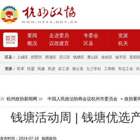
要闻
走进委员
专委会
党派
概况
议政建言
区县
机关
区县：
上城区
拱墅区
西湖区
滨江区
钱塘区
萧山区
余杭区
临平区
富阳
党派：
民革
民盟
民建
民进
农工党
致公党
九三学社
工商联
市总工会
共
杭州政协新闻网
中国人民政治协商会议杭州市委员会
>
政协要
钱塘活动周 | 钱塘优
发布时间：2024-07-18 钱塘政协