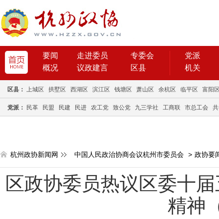
要闻
走进委员
专委会
党派
概况
议政建言
区县
机关
区县：
上城区
拱墅区
西湖区
滨江区
钱塘区
萧山区
余杭区
临平区
富阳
党派：
民革
民盟
民建
民进
农工党
致公党
九三学社
工商联
市总工会
共
杭州政协新闻网
中国人民政治协商会议杭州市委员会
>
政协要
区政协委员热议区委十届
精神