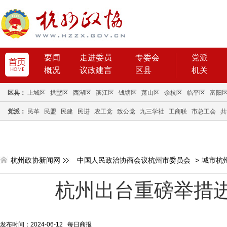
要闻
走进委员
专委会
党派
概况
议政建言
区县
机关
区县：
上城区
拱墅区
西湖区
滨江区
钱塘区
萧山区
余杭区
临平区
富阳
党派：
民革
民盟
民建
民进
农工党
致公党
九三学社
工商联
市总工会
共
杭州政协新闻网
中国人民政治协商会议杭州市委员会
>
城市杭
杭州出台重磅举措
发布时间：2024-06-12 每日商报