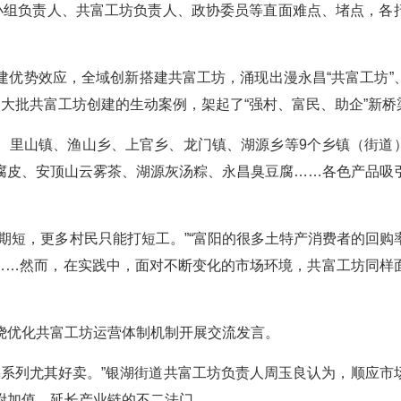
小组负责人、共富工坊负责人、政协委员等直面难点、堵点，各
建优势效应，全域创新搭建共富工坊，涌现出漫永昌“共富工坊”
等一大批共富工坊创建的生动案例，架起了“强村、富民、助企”新桥
、里山镇、渔山乡、上官乡、龙门镇、湖源乡等9个乡镇（街道
腐皮、安顶山云雾茶、湖源灰汤粽、永昌臭豆腐……各色产品吸
期短，更多村民只能打短工。”“富阳的很多土特产消费者的回购
”……然而，在实践中，面对不断变化的市场环境，共富工坊同样
绕优化共富工坊运营体制机制开展交流发言。
锅系列尤其好卖。”银湖街道共富工坊负责人周玉良认为，顺应市
附加值、延长产业链的不二法门。