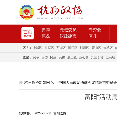
要闻
走进委员
专委会
概况
议政建言
区县
区县：
上城区
拱墅区
西湖区
滨江区
钱塘区
萧山区
余杭区
党派：
民革
民盟
民建
民进
农工党
致公党
九三学社
工商联
杭州政协新闻网
中国人民政治协商会议杭州市委员会
富阳“活动
发布时间：2024-06-08 富阳政协