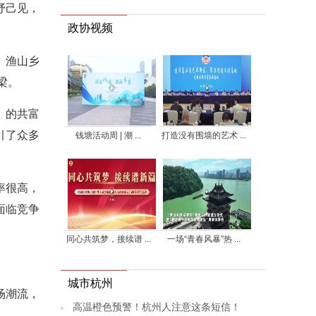
抒己见，
政协视频
、渔山乡
梁。
）的共富
引了众多
钱塘活动周 | 潮 ...
打造没有围墙的艺术 ...
率很高，
面临竞争
同心共筑梦，接续谱 ...
一场“青春风暴”热 ...
城市杭州
场潮流，
高温橙色预警！杭州人注意这条短信！