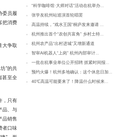
“科学咖啡馆·大师对话”活动在杭举办...
协委员履
张学友杭州站巡演首轮唱罢
客把消费
高温持续，“戏水王国”桐庐发来邀请 ...
杭州推出首个“农创共富角” 乡村土特...
杭州农产品“出村进城”又增新通道
量大争取
智审AI机器人“上岗” 杭州内部审计...
一批在杭事业单位公开招聘 抓紧时间报...
坊”的共
预约火爆！杭州多地确认：这个休息日加...
省甚至全
40℃高温可能要来了！降温什么时候来...
许，只有
产品、与
产品销售
费者口味