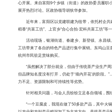
心开展。来自富阳9个乡镇（街道）的政协委员履职
展开热烈讨论。区政协领导胡狄华参加。
近年来，富阳区以党建联建为纽带，依托村企共
稻香“共富工坊”、上官乡“合心合拍·宏科共富工坊”
活动现场，银湖街道、春建乡、新登镇、永昌镇
工坊带来了各自的特色产品进行集中展销。东坞山豆
杭州市民驻足赏味购买。
“虽然解决了部分就业，但由于传统茶产业生产周
但品牌知名度没有打开，仍处于‘墙内开花’的阶段。
力不足、资源限制和可持续性等劣势。
针对相关问题，与会人员纷纷立足各自领域，围
“一个豆腐皮，我现在做了50多款产品，其中火
以农业和农副产品精深加工为主攻方向，是提高产品