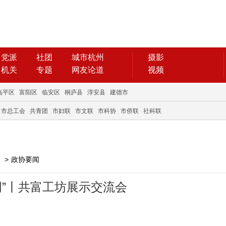
党派
社团
城市杭州
摄影
机关
专题
网友论道
视频
临平区
富阳区
临安区
桐庐县
淳安县
建德市
市总工会
共青团
市妇联
市文联
市科协
市侨联
社科联
>
政协要闻
周”丨共富工坊展示交流会