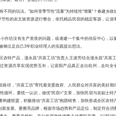
不同的玩法。”如何变季节性“流量”为持续性“增量”？春建乡政
内季节性的农文旅资源进行整合，依托精品民宿的稳定客源，让游
决小作坊没有生产资质的问题，或者建一个集中的供应中心，以
敏钢立足自己3年职业经理人的实践提出想法。
农特产品，漫永昌“共富工坊”负责人王凌芳结合漫永昌“共富工
过资源共享实现优势互补，让富阳产品真正走出杭州，走向全
新路径，“共富工坊”寄托着党委政府、人民群众对共富的美好期
良性循环。要统一认识，做优“民宿+”文章，加快民宿与农副土特
要构建联盟，积极推动“共富工坊”抱团销售，加快形成全区农特
创新发展。要擦亮品牌，根据市场趋势和产品定位，制定符合消