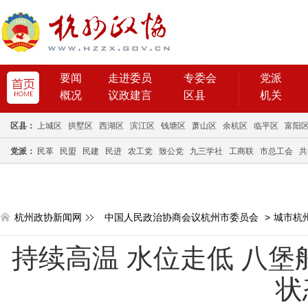
要闻
走进委员
专委会
党派
概况
议政建言
区县
机关
区县：
上城区
拱墅区
西湖区
滨江区
钱塘区
萧山区
余杭区
临平区
富阳
党派：
民革
民盟
民建
民进
农工党
致公党
九三学社
工商联
市总工会
共
杭州政协新闻网
中国人民政治协商会议杭州市委员会
>
城市杭
持续高温 水位走低 八堡
状