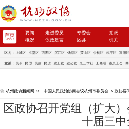
要闻
走进委员
专委会
党派
概况
议政建言
区县
机关
区县：
上城区
拱墅区
西湖区
滨江区
钱塘区
萧山区
余杭区
临平区
富阳
党派：
民革
民盟
民建
民进
农工党
致公党
九三学社
工商联
市总工会
共
杭州政协新闻网
中国人民政治协商会议杭州市委员会
>
政协要
区政协召开党组（扩大）
十届三中