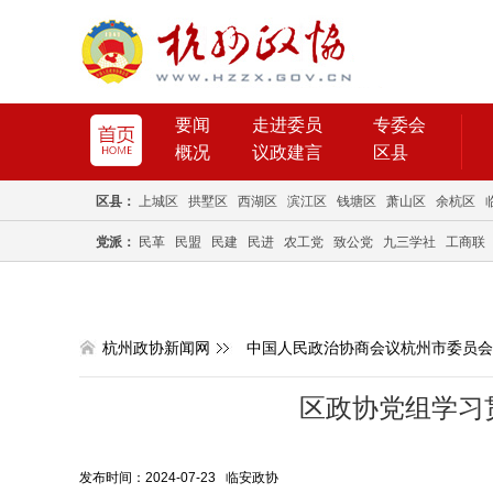
要闻
走进委员
专委会
概况
议政建言
区县
区县：
上城区
拱墅区
西湖区
滨江区
钱塘区
萧山区
余杭区
党派：
民革
民盟
民建
民进
农工党
致公党
九三学社
工商联
杭州政协新闻网
中国人民政治协商会议杭州市委员会
区政协党组学习
发布时间：2024-07-23 临安政协