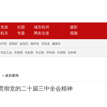
党派
社团
城市杭州
摄影
机关
专题
网友论道
视频
临平区
富阳区
临安区
桐庐县
淳安县
建德市
市总工会
共青团
市妇联
市文联
市科协
市侨联
社科联
>
政协要闻
贯彻党的二十届三中全会精神