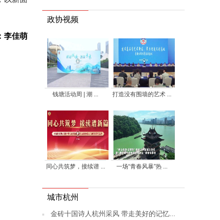
政协视频
：李佳萌
钱塘活动周 | 潮 ...
打造没有围墙的艺术 ...
同心共筑梦，接续谱 ...
一场“青春风暴”热 ...
城市杭州
金砖十国诗人杭州采风 带走美好的记忆...