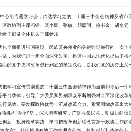
习中心组专题学习会，传达学习党的二十届三中全会精神及省市
，区政协副主席冯镭、裘小民、张敏、胡廖明、徐书金、胡水元
处级干部及全体机关干部参加。
代化全面推进强国建设、民族复兴伟业的关键时期举行的一次十
讲话，为我们进一步全面深化改革、推进中国式现代化提供了根
核心的党中央将改革进行到底的坚定决心，是我们党的历史上又
决把学习宣传贯彻党的二十届三中全会精神作为当前和今后一个
等平台载体，引导广大委员和界别群众不断增强对全面深化改革
见行见效。要发挥政协优势，汇聚改革合力。紧紧围绕改革重大
门协商机构职能优势，深入调查研究，广泛收集民意，积极协商议
正创新，投身改革实践。坚持把改革创新理念贯穿于政协工作的
三篇文章”，持续推进政协工作的理念创新、机制创新和载体创新