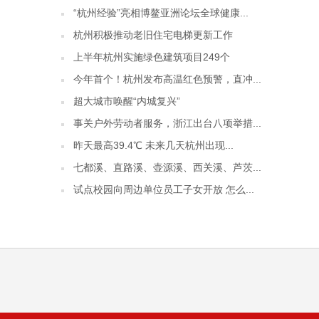
“杭州经验”亮相博鳌亚洲论坛全球健康...
杭州积极推动老旧住宅电梯更新工作
上半年杭州实施绿色建筑项目249个
今年首个！杭州发布高温红色预警，直冲...
超大城市唤醒“内城复兴”
事关户外劳动者服务，浙江出台八项举措...
昨天最高39.4℃ 未来几天杭州出现...
七都溪、直路溪、壶源溪、西关溪、芦茨...
试点校园向周边单位员工子女开放 怎么...