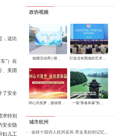
政协视频
过，这比
钱塘活动周 | 潮 ...
打造没有围墙的艺术 ...
车”）在
行、美团
升了安全
同心共筑梦，接续谱 ...
一场“青春风暴”热 ...
需求特别
城市杭州
的安全隐
金砖十国诗人杭州采风 带走美好的记忆...
府妇儿工