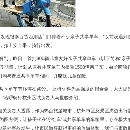
，发现银泰百货西湖店门口停着不少亲子共享单车。“以前没遇到
座，扣上安全带，骑行出发。
到，昨日，首批800辆儿童友好亲子共享单车（以下简称“亲子
假期间，计划从原有共享单车内换置1500辆亲子车，由哈啰骑
用均与普通共享单车相同，并赠送儿童保险。
共享单车有序停在路旁。“座椅材料为高强度的铝合金，大大提
。”哈啰骑行杭州区域负责人马世骏介绍。
相关负责人透露，作为热点旅游城市，杭州市区及景区周边出行
为图方便，让孩子坐在‘小红车’或共享单车的车筐里，存在极大
少意外事故发生，让市民游客获得更好的旅游体验，我们与市政