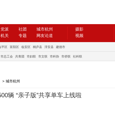
党派
社团
城市杭州
摄影
机关
专题
网友论道
视频
临平区
富阳区
临安区
桐庐县
淳安县
建德市
市总工会
共青团
市妇联
市文联
市科协
市侨联
社科联
>
城市杭州
00辆 “亲子版”共享单车上线啦