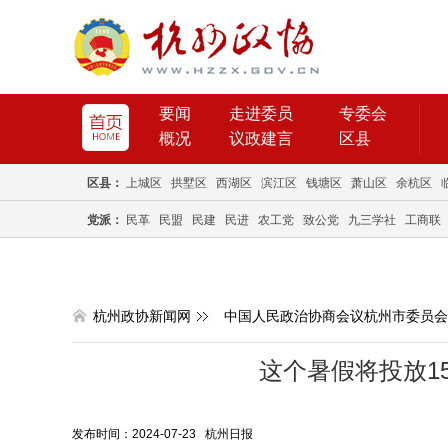
要闻
走进委员
专委会
概况
议政建言
区县
区县：
上城区
拱墅区
西湖区
滨江区
钱塘区
萧山区
余杭区
党派：
民革
民盟
民建
民进
农工党
致公党
九三学社
工商联
杭州政协新闻网
中国人民政治协商会议杭州市委员会
这个暑假将投放15
发布时间：2024-07-23 杭州日报