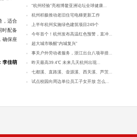
“杭州经验”亮相博鳌亚洲论坛全球健康...
杭州积极推动老旧住宅电梯更新工作
椅，适合
上半年杭州实施绿色建筑项目249个
同时配备
今年首个！杭州发布高温红色预警，直冲...
，确保座
超大城市唤醒“内城复兴”
事关户外劳动者服务，浙江出台八项举措...
：李佳萌
昨天最高39.4℃ 未来几天杭州出现...
七都溪、直路溪、壶源溪、西关溪、芦茨...
试点校园向周边单位员工子女开放 怎么...