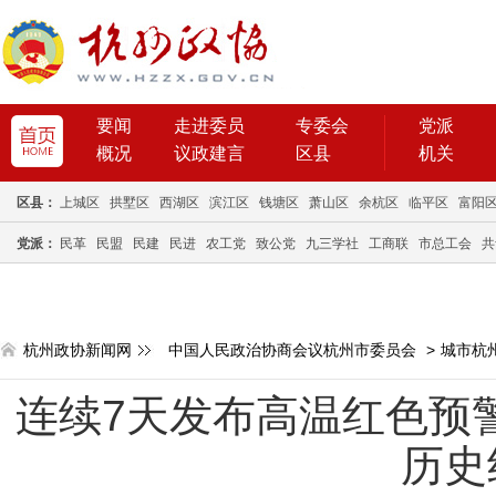
要闻
走进委员
专委会
党派
概况
议政建言
区县
机关
区县：
上城区
拱墅区
西湖区
滨江区
钱塘区
萧山区
余杭区
临平区
富阳
党派：
民革
民盟
民建
民进
农工党
致公党
九三学社
工商联
市总工会
共
杭州政协新闻网
中国人民政治协商会议杭州市委员会
>
城市杭
连续7天发布高温红色预
历史