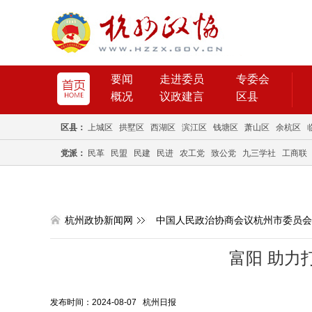
要闻
走进委员
专委会
概况
议政建言
区县
区县：
上城区
拱墅区
西湖区
滨江区
钱塘区
萧山区
余杭区
党派：
民革
民盟
民建
民进
农工党
致公党
九三学社
工商联
杭州政协新闻网
中国人民政治协商会议杭州市委员会
富阳 助力
发布时间：2024-08-07 杭州日报