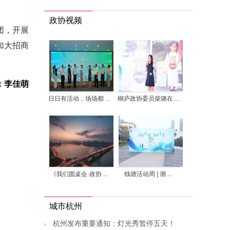
政协视频
团，开展
加大招商
：李佳萌
日日有活动，场场都 ...
桐庐政协委员柴璐在 ...
《我们圆桌会·政协 ...
钱塘活动周 | 潮 ...
城市杭州
杭州发布重要通知：灯光秀暂停五天！