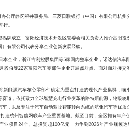
政府办公厅静冈福井事务局、三菱日联银行（中国）有限公司杭州
举行。
盟揭牌成立，富阳经济技术开发区管委会相关负责人推介富阳投
国）有限公司代表分享企业创新发展经验。
日本企业，浙江吉利控股集团等5家国内整车企业，诺达信汽车配
月股份等22家富阳汽车零部件企业开展点对点、面对面对接交
，将新能源汽车核心零部件确定为重点打造的现代产业集群，瞄
等赛道，依托致力全球智慧充电行业变革的路特斯能源，轮毂轮
汽车，以及专注于汽车自动驾驶智能转向系统的航驱汽车等优质
力打造杭州智能网联车产业重要基地。截至目前，全区拥有年产值
项目24个、总投资超100亿元，力争到2026年产业规模达到