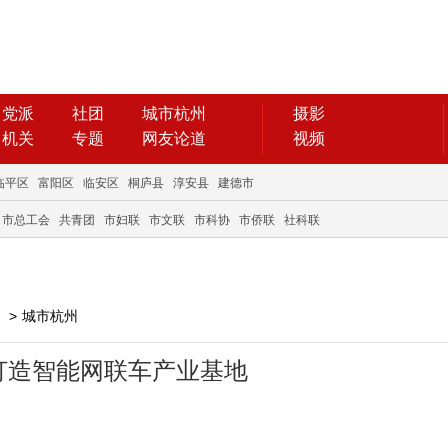
党派
社团
城市杭州
摄影
机关
专题
网友论道
视频
临平区
富阳区
临安区
桐庐县
淳安县
建德市
市总工会
共青团
市妇联
市文联
市科协
市侨联
社科联
>
城市杭州
打造智能网联车产业基地