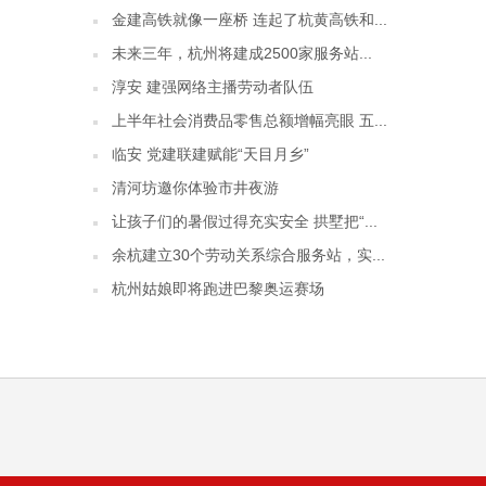
金建高铁就像一座桥 连起了杭黄高铁和...
未来三年，杭州将建成2500家服务站...
淳安 建强网络主播劳动者队伍
上半年社会消费品零售总额增幅亮眼 五...
临安 党建联建赋能“天目月乡”
清河坊邀你体验市井夜游
让孩子们的暑假过得充实安全 拱墅把“...
余杭建立30个劳动关系综合服务站，实...
杭州姑娘即将跑进巴黎奥运赛场