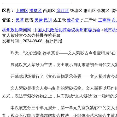
区县：
上城区
拱墅区
西湖区
滨江区
钱塘区
萧山区
余杭区
临
党派：
民革
民盟
民建
民进
农工党
致公党
九三学社
工商联
市
杭州政协新闻网
中国人民政治协商会议杭州市委员会
>
城市杭
文人紫砂古今名壶特展在杭开幕
发布时间：2024-08-08 杭州日报
昨天，“文心造物 器承茶香——文人紫砂古今名壶特展”
展览以文人紫砂为主线，突出展示自明末清初至当代文人
开幕式现场举行了《文心造物器承茶香——文人紫砂古今
文人紫砂是指文人参与制作的紫砂器物。文人墨客以坯作
方式，表达于紫砂器物之上，从而形成“文人紫砂”这一独特的
本次展览分三个单元展开，第一单元为宜兴紫砂中的文人
览，观众不仅能欣赏高超的制壶技法，还能体会艺术家壶中放