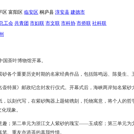
平区
富阳区
临安区
桐庐县
淳安县
建德市
总工会
共青团
市妇联
市文联
市科协
市侨联
社科联
州
在中国茶叶博物馆开幕。
紫砂各个重要历史时期的名家经典作品，包括陈鸣远、陈曼生、
名壶特展》邮政纪念封发行仪式。开幕式后，海峡两岸知名紫砂
纸，以刻代写，在紫砂陶器上题铭镌刻，托物寓意，将个人的哲
文化现象。
意趣；第二单元为浙江文人紫砂的瑰宝——玉成窑；第三单元为
真笔、重友亦逍遥的真我性情。