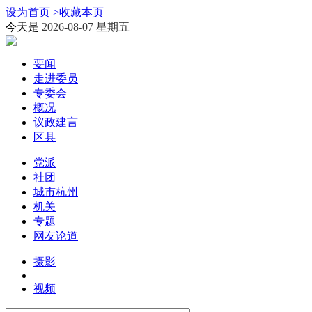
设为首页
>
收藏本页
今天是
2026-08-07 星期五
要闻
走进委员
专委会
概况
议政建言
区县
党派
社团
城市杭州
机关
专题
网友论道
摄影
视频