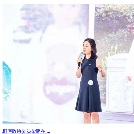
桐庐政协委员柴璐在 ...