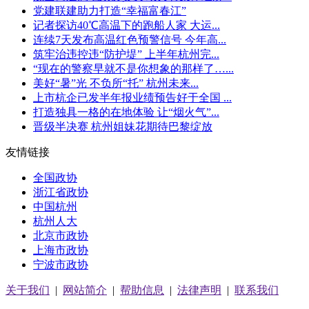
党建联建助力打造“幸福富春江”
记者探访40℃高温下的跑船人家 大运...
连续7天发布高温红色预警信号 今年高...
筑牢治违控违“防护堤” 上半年杭州完...
“现在的警察早就不是你想象的那样了…...
美好“暑”光 不负所“托” 杭州未来...
上市杭企已发半年报业绩预告好于全国 ...
打造独具一格的在地体验 让“烟火气”...
晋级半决赛 杭州姐妹花期待巴黎绽放
友情链接
全国政协
浙江省政协
中国杭州
杭州人大
北京市政协
上海市政协
宁波市政协
关于我们
|
网站简介
|
帮助信息
|
法律声明
|
联系我们