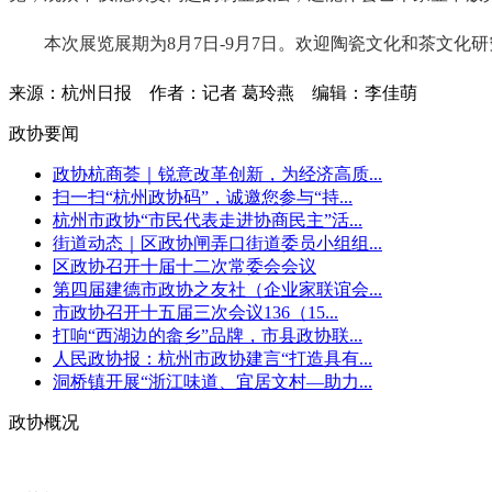
本次展览展期为8月7日-9月7日。欢迎陶瓷文化和茶文
来源：杭州日报
作者：记者 葛玲燕
编辑：李佳萌
政协要闻
政协杭商荟｜锐意改革创新，为经济高质...
扫一扫“杭州政协码”，诚邀您参与“持...
杭州市政协“市民代表走进协商民主”活...
街道动态｜区政协闸弄口街道委员小组组...
区政协召开十届十二次常委会会议
第四届建德市政协之友社（企业家联谊会...
市政协召开十五届三次会议136（15...
打响“西湖边的畲乡”品牌，市县政协联...
人民政协报：杭州市政协建言“打造具有...
洞桥镇开展“浙江味道、宜居文村—助力...
政协概况