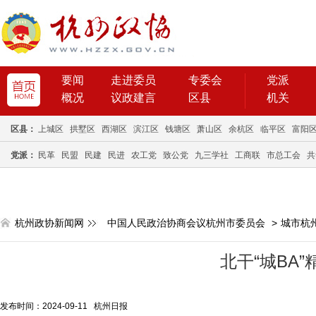
要闻
走进委员
专委会
党派
概况
议政建言
区县
机关
区县：
上城区
拱墅区
西湖区
滨江区
钱塘区
萧山区
余杭区
临平区
富阳
党派：
民革
民盟
民建
民进
农工党
致公党
九三学社
工商联
市总工会
共
杭州政协新闻网
中国人民政治协商会议杭州市委员会
>
城市杭
北干“城BA”
发布时间：2024-09-11 杭州日报