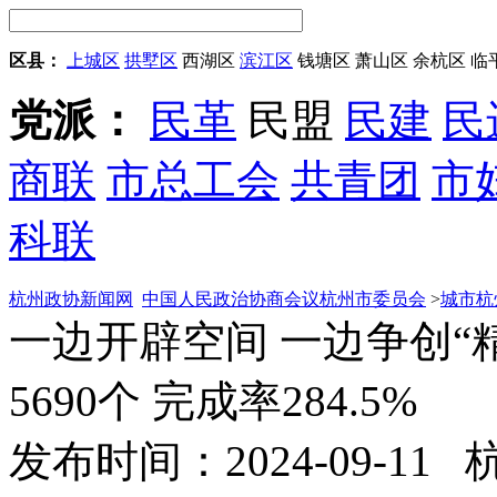
区县：
上城区
拱墅区
西湖区
滨江区
钱塘区
萧山区
余杭区
临
党派：
民革
民盟
民建
民
商联
市总工会
共青团
市
科联
杭州政协新闻网
中国人民政治协商会议杭州市委员会
>
城市杭
一边开辟空间 一边争创“
5690个 完成率284.5%
发布时间：2024-09-11