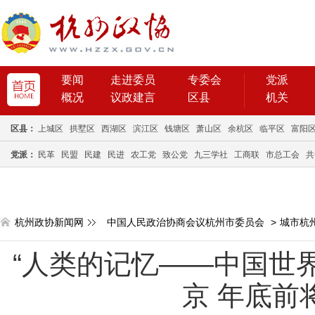
要闻
走进委员
专委会
党派
概况
议政建言
区县
机关
区县：
上城区
拱墅区
西湖区
滨江区
钱塘区
萧山区
余杭区
临平区
富阳
党派：
民革
民盟
民建
民进
农工党
致公党
九三学社
工商联
市总工会
共
杭州政协新闻网
中国人民政治协商会议杭州市委员会
>
城市杭
“人类的记忆——中国世
京 年底前