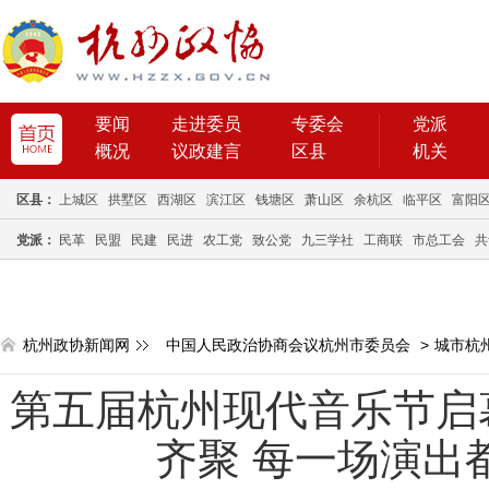
要闻
走进委员
专委会
党派
概况
议政建言
区县
机关
区县：
上城区
拱墅区
西湖区
滨江区
钱塘区
萧山区
余杭区
临平区
富阳
党派：
民革
民盟
民建
民进
农工党
致公党
九三学社
工商联
市总工会
共
杭州政协新闻网
中国人民政治协商会议杭州市委员会
>
城市杭
第五届杭州现代音乐节启幕
齐聚 每一场演出