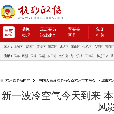
要闻
走进委员
专委会
党派
概况
议政建言
区县
机关
区县：
上城区
拱墅区
西湖区
滨江区
钱塘区
萧山区
余杭区
临平区
富阳
党派：
民革
民盟
民建
民进
农工党
致公党
九三学社
工商联
市总工会
共
杭州政协新闻网
中国人民政治协商会议杭州市委员会
>
城市杭
新一波冷空气今天到来 
风