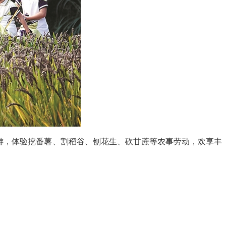
游，体验挖番薯、割稻谷、刨花生、砍甘蔗等农事劳动，欢享丰