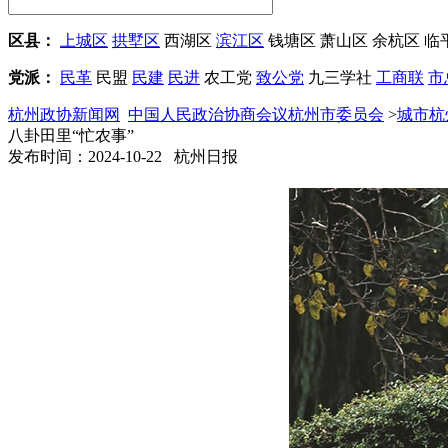
区县：
上城区
拱墅区
西湖区
滨江区
钱塘区
萧山区
余杭区
临
党派：
民革
民盟
民建
民进
农工党
致公党
九三学社
工商联
市
杭州政协新闻网
中国人民政治协商会议杭州市委员会
>
城市杭
八卦田里“忙农事”
发布时间：2024-10-22 杭州日报