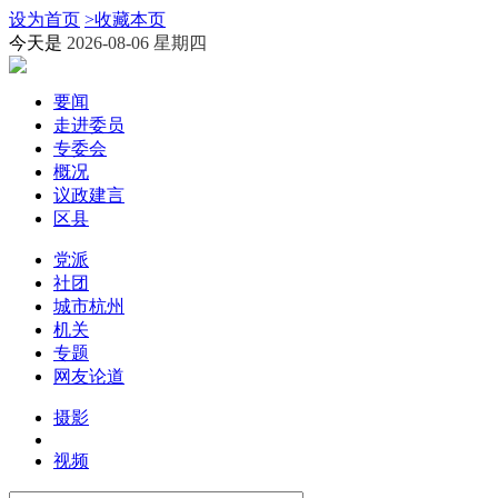
设为首页
>
收藏本页
今天是
2026-08-06 星期四
要闻
走进委员
专委会
概况
议政建言
区县
党派
社团
城市杭州
机关
专题
网友论道
摄影
视频