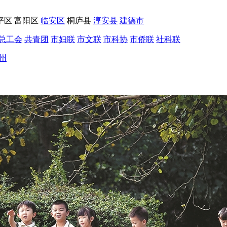
平区
富阳区
临安区
桐庐县
淳安县
建德市
总工会
共青团
市妇联
市文联
市科协
市侨联
社科联
州