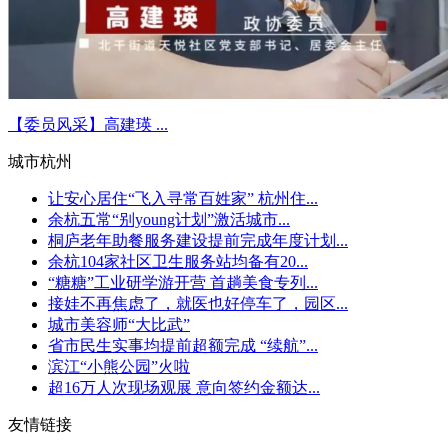
【委员风采】高建瑛 ...
城市杭州
让安心居住“飞入寻常百姓家” 杭州住...
余杭五常“别young计划”激活城市...
桐庐老年助餐服务建设提前完成年度计划...
余杭104家社区卫生服务站均备有20...
“糖糖”工业研学游开营 首趟美食专列...
接娃不再焦虑了，就医也好停车了，园区...
城市美容师“大比武”
省市民生实事均提前超额完成 “续航”...
滨江“小熊公园”火啦
超16万人次现场观展 意向签约金额达...
友情链接