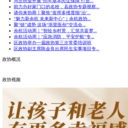
河庄街道开展“织牢基本民生保障 打造...
助力办好家门口的名校，县政协专题视察...
请你来协商丨聚焦“发挥多维度细‘治’...
“魅力新余杭 未来新中心”｜余杭政协...
聚“链”成势 这场“浙里医创”交流会...
余杭活动周｜“智绘乡村景，汇筑共富梦...
余杭活动周｜“应急消防，平安护航”专...
区政协举办一届政协第三次常委培训班
区政协副主席陈金良出席民生实事项目专...
政协概况
政协视频