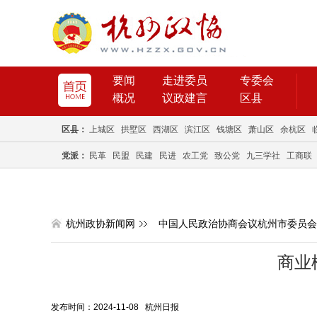
要闻
走进委员
专委会
概况
议政建言
区县
区县：
上城区
拱墅区
西湖区
滨江区
钱塘区
萧山区
余杭区
党派：
民革
民盟
民建
民进
农工党
致公党
九三学社
工商联
杭州政协新闻网
中国人民政治协商会议杭州市委员会
商业
发布时间：2024-11-08 杭州日报