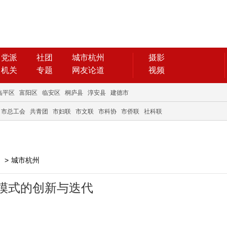
党派
社团
城市杭州
摄影
机关
专题
网友论道
视频
临平区
富阳区
临安区
桐庐县
淳安县
建德市
市总工会
共青团
市妇联
市文联
市科协
市侨联
社科联
>
城市杭州
模式的创新与迭代