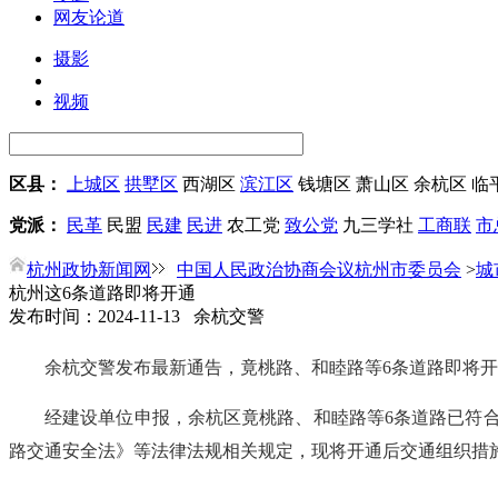
网友论道
摄影
视频
区县：
上城区
拱墅区
西湖区
滨江区
钱塘区
萧山区
余杭区
临
党派：
民革
民盟
民建
民进
农工党
致公党
九三学社
工商联
市
杭州政协新闻网
中国人民政治协商会议杭州市委员会
>
城
杭州这6条道路即将开通
发布时间：2024-11-13 余杭交警
余杭交警发布最新通告，竟桃路、和睦路等6条道路即将
经建设单位申报，余杭区竟桃路、和睦路等6条道路已符
路交通安全法》等法律法规相关规定，现将开通后交通组织措