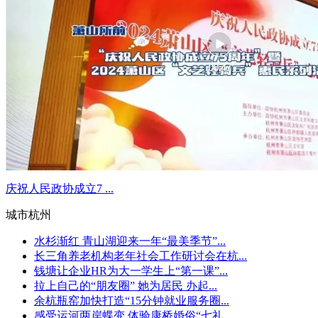
庆祝人民政协成立7 ...
城市杭州
水杉渐红 青山湖迎来一年“最美季节”...
长三角养老机构老年社会工作研讨会在杭...
钱塘让企业HR为大一学生上“第一课”...
拉上自己的“朋友圈” 她为居民 办起...
余杭瓶窑加快打造“15分钟就业服务圈...
感受运河两岸蝶变 体验康桥婚俗“七礼...