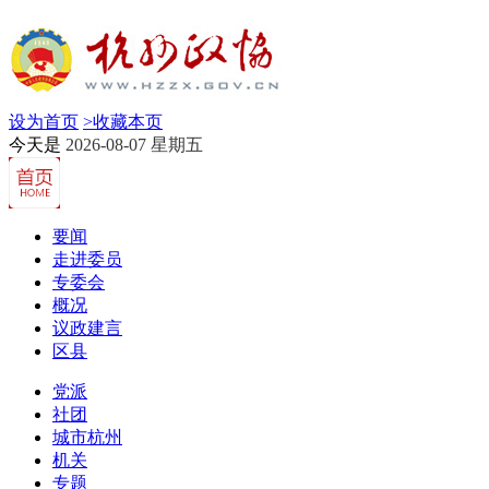
设为首页
>
收藏本页
今天是
2026-08-07 星期五
要闻
走进委员
专委会
概况
议政建言
区县
党派
社团
城市杭州
机关
专题