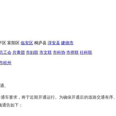
平区
富阳区
临安区
桐庐县
淳安县
建德市
总工会
共青团
市妇联
市文联
市科协
市侨联
社科联
市杭州
开通。
合通车要求，将于近期开通运行。为确保开通后的道路交通有序
施通告如下：