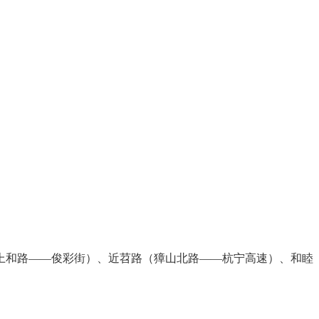
上和路——俊彩街）、近苕路（獐山北路——杭宁高速）、和睦