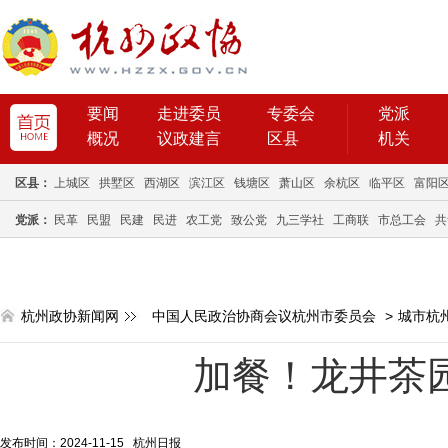
要闻
走进委员
专委会
党派
概况
议政建言
区县
机关
区县：
上城区
拱墅区
西湖区
滨江区
钱塘区
萧山区
余杭区
临平区
富阳
党派：
民革
民盟
民建
民进
农工党
致公党
九三学社
工商联
市总工会
共
杭州政协新闻网
中国人民政治协商会议杭州市委员会
>
城市杭
加餐！龙井茶园
发布时间：2024-11-15 杭州日报