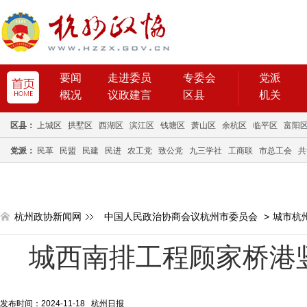
要闻
走进委员
专委会
党派
概况
议政建言
区县
机关
区县：
上城区
拱墅区
西湖区
滨江区
钱塘区
萧山区
余杭区
临平区
富阳
党派：
民革
民盟
民建
民进
农工党
致公党
九三学社
工商联
市总工会
共
杭州政协新闻网
中国人民政治协商会议杭州市委员会
>
城市杭
城西南排工程顾家桥港竖
发布时间：2024-11-18 杭州日报