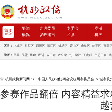
要闻
走进委员
专委会
党派
概况
议政建言
区县
机关
区县：
上城区
拱墅区
西湖区
滨江区
钱塘区
萧山区
余杭区
临平区
富阳
党派：
民革
民盟
民建
民进
农工党
致公党
九三学社
工商联
市总工会
共
杭州政协新闻网
中国人民政治协商会议杭州市委员会
>
城市杭
参赛作品翻倍 内容精益求
越