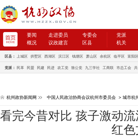
要闻
走进委员
专委会
党派
概况
议政建言
区县
机关
区县：
上城区
拱墅区
西湖区
滨江区
钱塘区
萧山区
余杭区
临平区
富阳
党派：
民革
民盟
民建
民进
农工党
致公党
九三学社
工商联
市总工会
共
杭州政协新闻网
中国人民政治协商会议杭州市委员会
>
城市杭
看完今昔对比 孩子激动流
红色