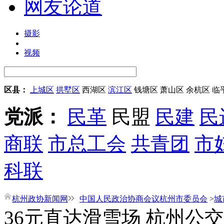
网友论道
摄影
视频
区县：
上城区
拱墅区
西湖区
滨江区
钱塘区
萧山区
余杭区
临
党派：
民革
民盟
民建
民
商联
市总工会
共青团
市
科联
杭州政协新闻网
中国人民政治协商会议杭州市委员会
>
城
36元直达滑雪场 杭州公