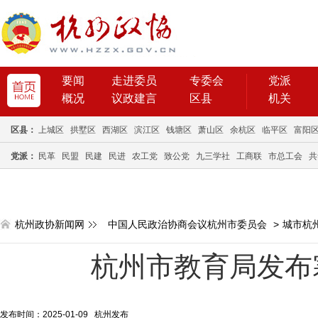
要闻
走进委员
专委会
党派
概况
议政建言
区县
机关
区县：
上城区
拱墅区
西湖区
滨江区
钱塘区
萧山区
余杭区
临平区
富阳
党派：
民革
民盟
民建
民进
农工党
致公党
九三学社
工商联
市总工会
共
杭州政协新闻网
中国人民政治协商会议杭州市委员会
>
城市杭
​杭州市教育局发
发布时间：2025-01-09 杭州发布