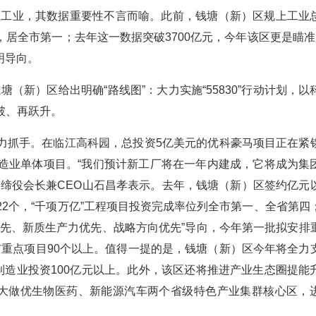
规上工业，其数据重要性不言而喻。此前，钱塘（新）区规上工业
大关，居全市第一；去年这一数据突破3700亿元，今年该区更是瞄准了
明导向。
塘（新）区给出明确“路线图”：大力实施“55830”行动计划，以
破、再跃升。
力抓手。在临江高科园，总投资5亿美元的优科豪马项目正在紧
造业单体项目。“我们预计新工厂将在一年内建成，它将成为集
取缔役会长兼CEO山石昌孝表示。去年，钱塘（新）区签约亿元
上22个，“千项万亿”工程项目投资完成率位列全市第一、全省第四
优先、新质生产力优先、战略方向优先”导向，今年第一批拟安排
、市重点项目90个以上。值得一提的是，钱塘（新）区今年将全力
制造业投资100亿元以上。此外，该区还将推进产业生态圈提能
做大做优生物医药、新能源汽车两个省级特色产业集群核心区，