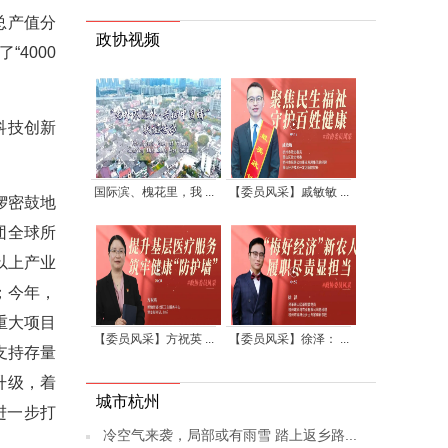
总产值分
政协视频
“4000
科技创新
国际滨、槐花里，我 ...
【委员风采】戚敏敏 ...
锣密鼓地
团全球所
以上产业
；今年，
重大项目
【委员风采】方祝英 ...
【委员风采】徐泽： ...
支持存量
升级，着
城市杭州
进一步打
冷空气来袭，局部或有雨雪 踏上返乡路...