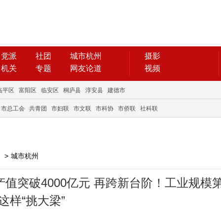
党派
社团
城市杭州
摄影
机关
专题
网友论道
视频
临平区
富阳区
临安区
桐庐县
淳安县
建德市
市总工会
共青团
市妇联
市文联
市科协
市侨联
社科联
>
城市杭州
值突破4000亿元 再跨新台阶！工业规模
这样“挑大梁”