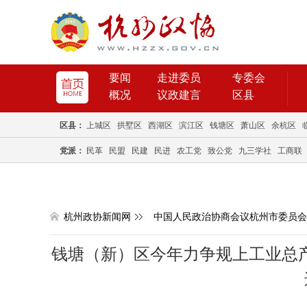
要闻
走进委员
专委会
概况
议政建言
区县
区县：
上城区
拱墅区
西湖区
滨江区
钱塘区
萧山区
余杭区
党派：
民革
民盟
民建
民进
农工党
致公党
九三学社
工商联
杭州政协新闻网
中国人民政治协商会议杭州市委员会
钱塘（新）区今年力争规上工业总产