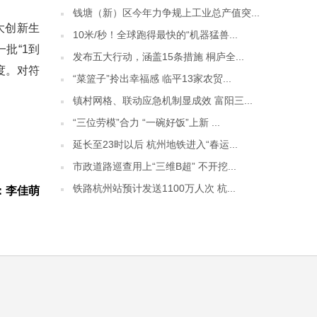
钱塘（新）区今年力争规上工业总产值突...
大创新生
10米/秒！全球跑得最快的“机器猛兽...
批“1到
发布五大行动，涵盖15条措施 桐庐全...
度。对符
“菜篮子”拎出幸福感 临平13家农贸...
镇村网格、联动应急机制显成效 富阳三...
“三位劳模”合力 “一碗好饭”上新 ...
延长至23时以后 杭州地铁进入“春运...
市政道路巡查用上“三维B超” 不开挖...
铁路杭州站预计发送1100万人次 杭...
：李佳萌