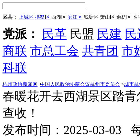
区县：
上城区
拱墅区
西湖区
滨江区
钱塘区
萧山区
余杭区
临
党派：
民革
民盟
民建
民
商联
市总工会
共青团
市
科联
杭州政协新闻网
中国人民政治协商会议杭州市委员会
>
城市杭
春暖花开去西湖景区踏青
查收！
发布时间：2025-03-03