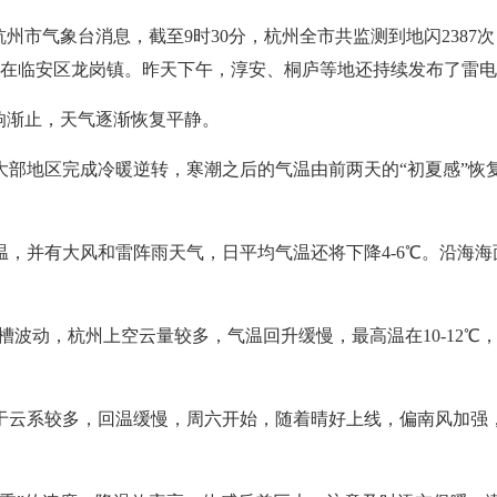
市气象台消息，截至9时30分，杭州全市共监测到地闪2387次，
发生在临安区龙岗镇。昨天下午，淳安、桐庐等地还持续发布了雷
响渐止，天气逐渐恢复平静。
部地区完成冷暖逆转，寒潮之后的气温由前两天的“初夏感”恢复
并有大风和雷阵雨天气，日平均气温还将下降4-6℃。沿海海面也有
槽波动，杭州上空云量较多，气温回升缓慢，最高温在10-12℃
于云系较多，回温缓慢，周六开始，随着晴好上线，偏南风加强