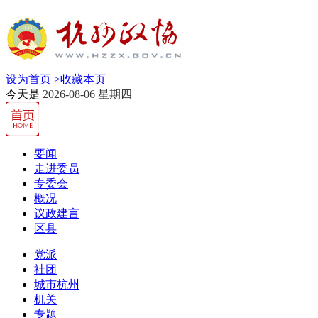
设为首页
>
收藏本页
今天是
2026-08-06 星期四
要闻
走进委员
专委会
概况
议政建言
区县
党派
社团
城市杭州
机关
专题