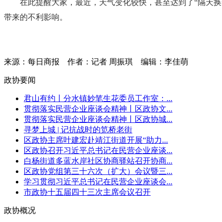
在此提醒大家，最近，天气变化较快，甚至达到了“隔天
带来的不利影响。
来源：每日商报
作者：记者 周振琪
编辑：李佳萌
政协要闻
君山有约丨分水镇妙笔生花委员工作室：...
贯彻落实民营企业座谈会精神丨区政协文...
贯彻落实民营企业座谈会精神丨区政协城...
寻梦上城 | 记抗战时的笕桥老街
区政协主席叶建宏赴靖江街道开展“助力...
区政协召开习近平总书记在民营企业座谈...
白杨街道多蓝水岸社区协商驿站召开协商...
区政协党组第三十六次（扩大）会议暨三...
学习贯彻习近平总书记在民营企业座谈会...
市政协十五届四十三次主席会议召开
政协概况