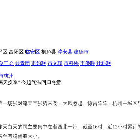
平区
富阳区
临安区
桐庐县
淳安县
建德市
总工会
共青团
市妇联
市文联
市科协
市侨联
社科联
市杭州
隔天换季” 今起气温回归冬意
第一场强对流天气强势来袭，大风忽起、惊雷阵阵，杭州主城区
天白天的雨主要集中在浙西北一带，截至16时，近12小时累计降
甚至有鸡蛋般大小。