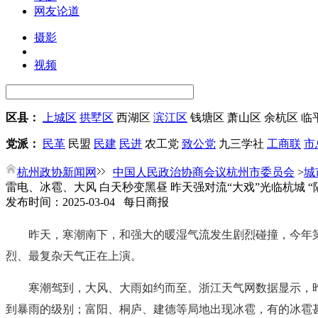
网友论道
摄影
视频
区县：
上城区
拱墅区
西湖区
滨江区
钱塘区
萧山区
余杭区
临
党派：
民革
民盟
民建
民进
农工党
致公党
九三学社
工商联
市
杭州政协新闻网
中国人民政治协商会议杭州市委员会
>
城
雷电、冰雹、大风 白天秒变黑昼 昨天强对流“大戏”光临杭城 “
发布时间：2025-03-04 每日商报
昨天，寒潮南下，和强大的暖湿气流发生剧烈碰撞，今年
烈、最复杂天气正在上演。
寒潮驾到，大风、大雨如约而至。浙江天气网数据显示，昨
到暴雨的级别；富阳、桐庐、建德等局地出现冰雹，有的冰雹