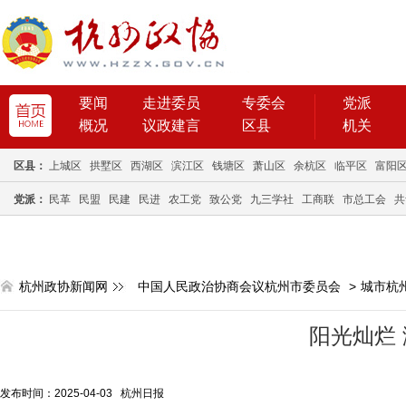
要闻
走进委员
专委会
党派
概况
议政建言
区县
机关
区县：
上城区
拱墅区
西湖区
滨江区
钱塘区
萧山区
余杭区
临平区
富阳
党派：
民革
民盟
民建
民进
农工党
致公党
九三学社
工商联
市总工会
共
杭州政协新闻网
中国人民政治协商会议杭州市委员会
>
城市杭
阳光灿烂
发布时间：2025-04-03 杭州日报