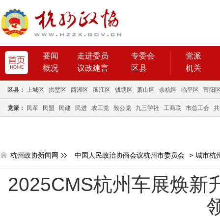
要闻
走进委员
专委会
党派
概况
议政建言
区县
机关
区县：
上城区
拱墅区
西湖区
滨江区
钱塘区
萧山区
余杭区
临平区
富阳
党派：
民革
民盟
民建
民进
农工党
致公党
九三学社
工商联
市总工会
共
杭州政协新闻网
中国人民政治协商会议杭州市委员会
>
城市杭
2025CMS杭州车展焕