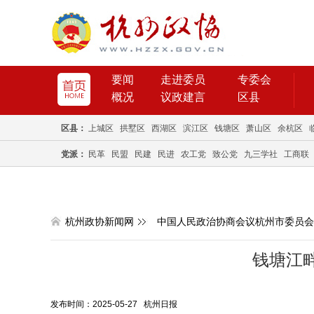
要闻
走进委员
专委会
概况
议政建言
区县
区县：
上城区
拱墅区
西湖区
滨江区
钱塘区
萧山区
余杭区
党派：
民革
民盟
民建
民进
农工党
致公党
九三学社
工商联
杭州政协新闻网
中国人民政治协商会议杭州市委员会
钱塘江畔
发布时间：2025-05-27 杭州日报