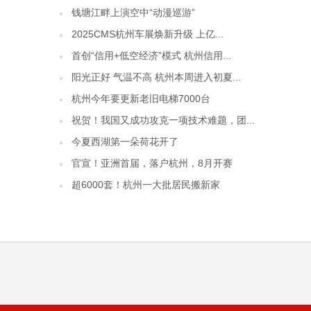
钱塘江畔上演空中“动漫巡游”
2025CMS杭州车展焕新升级 上亿...
首创“信用+低空经济”模式 杭州信用...
阳光正好 气温不高 杭州本周进入初夏...
杭州今年要更新老旧电梯7000台
祝贺！我国又成功攻克一项技术难题，团...
今夏西湖第一朵荷花开了
官宣！亚洲首届，落户杭州，8月开赛
超6000套！杭州一大批居民搬新家