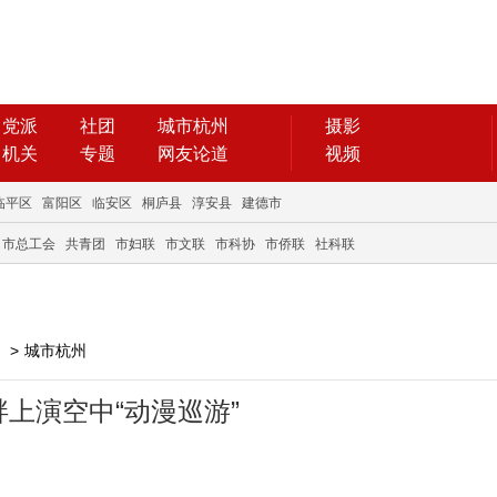
党派
社团
城市杭州
摄影
机关
专题
网友论道
视频
临平区
富阳区
临安区
桐庐县
淳安县
建德市
市总工会
共青团
市妇联
市文联
市科协
市侨联
社科联
>
城市杭州
上演空中“动漫巡游”