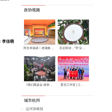
政协视频
：李佳萌
民生幸福谈丨老城焕 ...
百企联动，“羽”众 ...
《我们圆桌会·政协 ...
委员工作室 | 江 ...
城市杭州
运河添枢纽